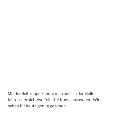
Mit der Rolltreppe könnte man noch in den Keller
fahren, um sich zweifelhafte Kunst anzusehen. Wir
haben für heute genug gesehen.
Uns zieht es in einen ganz anderen Keller.
Kapuzinergruft
Dreimal muss an das Portal der Kapuzinerkirche
geklopft werden, wenn ein Mitglied der Habsburger
seine letzte Ruhestätte in der Gruft einnehmen soll.