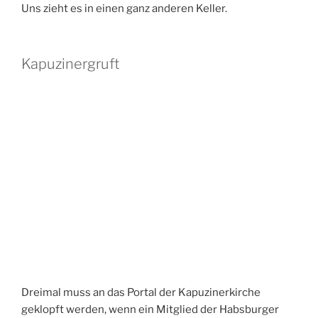
Dreimal muss sein Name deutlich vernehmbar
ausgerufen werden, damit sich die Türe für den
Leichnam öffnet.
Kaiser Matthias und seine Gemahlin Anna
begründeten die Tradition, wonach fortan alle
Habsburger in der Kapuzinergruft bestattet werden
sollten.