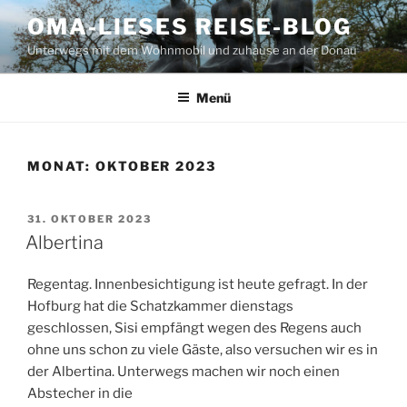
Zum
OMA-LIESES REISE-BLOG
Inhalt
Unterwegs mit dem Wohnmobil und zuhause an der Donau
springen
Menü
MONAT:
OKTOBER 2023
VERÖFFENTLICHT
31. OKTOBER 2023
AM
Albertina
Regentag. Innenbesichtigung ist heute gefragt. In der
Hofburg hat die Schatzkammer dienstags
geschlossen, Sisi empfängt wegen des Regens auch
ohne uns schon zu viele Gäste, also versuchen wir es in
der Albertina. Unterwegs machen wir noch einen
Abstecher in die