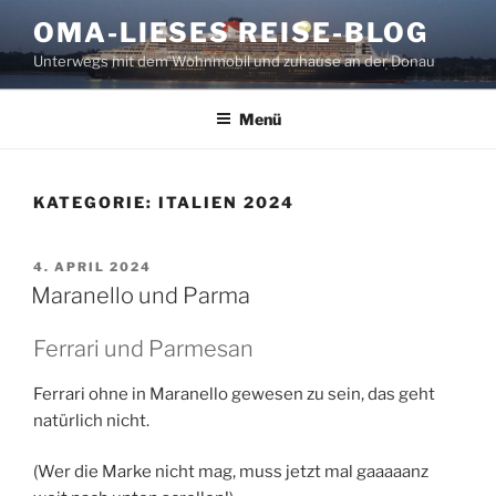
Zum
OMA-LIESES REISE-BLOG
Inhalt
Unterwegs mit dem Wohnmobil und zuhause an der Donau
springen
Menü
KATEGORIE:
ITALIEN 2024
VERÖFFENTLICHT
4. APRIL 2024
AM
Maranello und Parma
Ferrari und Parmesan
Ferrari ohne in Maranello gewesen zu sein, das geht
natürlich nicht.
(Wer die Marke nicht mag, muss jetzt mal gaaaaanz